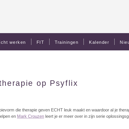
icht werken
FIT
Trainingen
Kalender
Nie
therapie op Psyflix
apievorm die therapie geven ECHT leuk maakt en waardoor al je ther
helpen en
Mark Crouzen
leert je er meer over in zijn serie oplossings