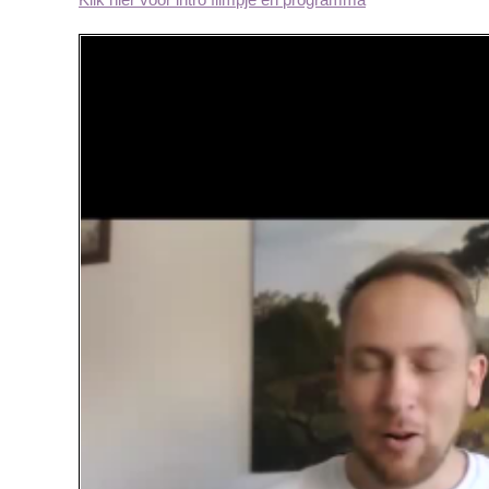
DeepinScreenshot_select-ar