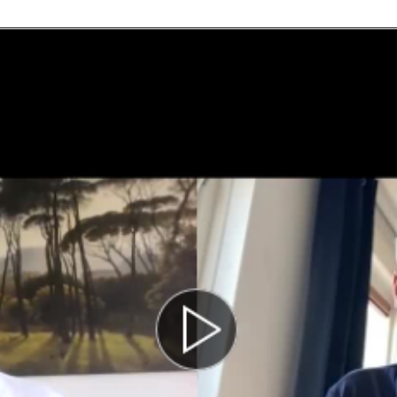
ea_20210915225228.png