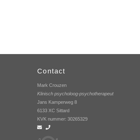
Contact
Mark Crouzen
Klinisch psycholoog-psychotherapeut
Jans Kamperweg 8
6133 XC Sittard
KVK nummer: 30265329